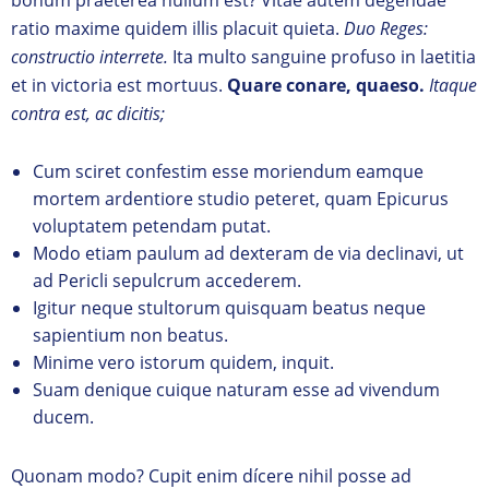
ratio maxime quidem illis placuit quieta.
Duo Reges:
constructio interrete.
Ita multo sanguine profuso in laetitia
et in victoria est mortuus.
Quare conare, quaeso.
Itaque
contra est, ac dicitis;
Cum sciret confestim esse moriendum eamque
mortem ardentiore studio peteret, quam Epicurus
voluptatem petendam putat.
Modo etiam paulum ad dexteram de via declinavi, ut
ad Pericli sepulcrum accederem.
Igitur neque stultorum quisquam beatus neque
sapientium non beatus.
Minime vero istorum quidem, inquit.
Suam denique cuique naturam esse ad vivendum
ducem.
Quonam modo? Cupit enim dícere nihil posse ad