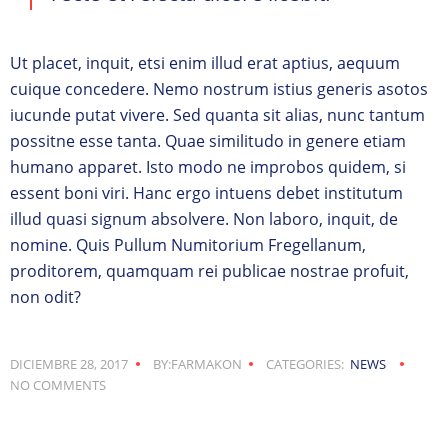
Ut placet, inquit, etsi enim illud erat aptius, aequum
cuique concedere. Nemo nostrum istius generis asotos
iucunde putat vivere. Sed quanta sit alias, nunc tantum
possitne esse tanta. Quae similitudo in genere etiam
humano apparet. Isto modo ne improbos quidem, si
essent boni viri. Hanc ergo intuens debet institutum
illud quasi signum absolvere. Non laboro, inquit, de
nomine. Quis Pullum Numitorium Fregellanum,
proditorem, quamquam rei publicae nostrae profuit,
non odit?
DICIEMBRE 28, 2017
BY:FARMAKON
CATEGORIES:
NEWS
NO COMMENTS