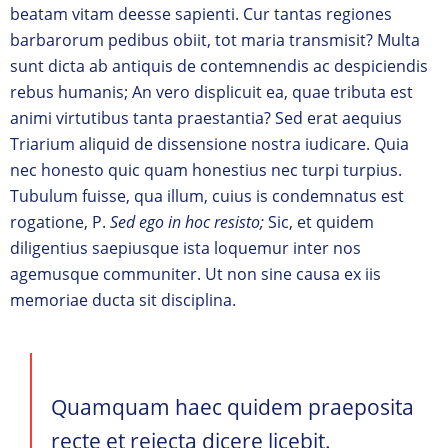
beatam vitam deesse sapienti. Cur tantas regiones
barbarorum pedibus obiit, tot maria transmisit? Multa
sunt dicta ab antiquis de contemnendis ac despiciendis
rebus humanis; An vero displicuit ea, quae tributa est
animi virtutibus tanta praestantia? Sed erat aequius
Triarium aliquid de dissensione nostra iudicare. Quia
nec honesto quic quam honestius nec turpi turpius.
Tubulum fuisse, qua illum, cuius is condemnatus est
rogatione, P.
Sed ego in hoc resisto;
Sic, et quidem
diligentius saepiusque ista loquemur inter nos
agemusque communiter. Ut non sine causa ex iis
memoriae ducta sit disciplina.
Quamquam haec quidem praeposita
recte et reiecta dicere licebit.