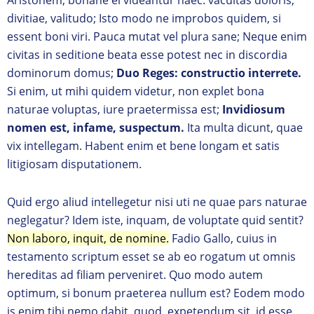
divitiae, valitudo; Isto modo ne improbos quidem, si
essent boni viri. Pauca mutat vel plura sane; Neque enim
civitas in seditione beata esse potest nec in discordia
dominorum domus;
Duo Reges: constructio interrete.
Si enim, ut mihi quidem videtur, non explet bona
naturae voluptas, iure praetermissa est;
Invidiosum
nomen est, infame, suspectum.
Ita multa dicunt, quae
vix intellegam. Habent enim et bene longam et satis
litigiosam disputationem.
Quid ergo aliud intellegetur nisi uti ne quae pars naturae
neglegatur? Idem iste, inquam, de voluptate quid sentit?
Non laboro, inquit, de nomine.
Fadio Gallo, cuius in
testamento scriptum esset se ab eo rogatum ut omnis
hereditas ad filiam perveniret. Quo modo autem
optimum, si bonum praeterea nullum est? Eodem modo
is enim tibi nemo dabit, quod, expetendum sit, id esse