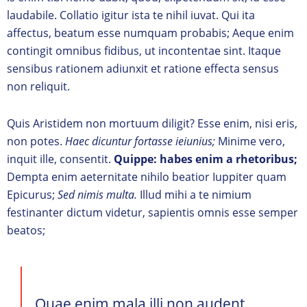
laudabile. Collatio igitur ista te nihil iuvat. Qui ita
affectus, beatum esse numquam probabis; Aeque enim
contingit omnibus fidibus, ut incontentae sint. Itaque
sensibus rationem adiunxit et ratione effecta sensus
non reliquit.
Quis Aristidem non mortuum diligit? Esse enim, nisi eris,
non potes.
Haec dicuntur fortasse ieiunius;
Minime vero,
inquit ille, consentit.
Quippe: habes enim a rhetoribus;
Dempta enim aeternitate nihilo beatior Iuppiter quam
Epicurus;
Sed nimis multa.
Illud mihi a te nimium
festinanter dictum videtur, sapientis omnis esse semper
beatos;
Quae enim mala illi non audent