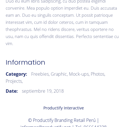
Duo eu illum libris sadipscing, cu duo postea eligendi
convenire. Mea populo option imperdiet eu. Duis accusata
eam an. Duo eu singulis conceptam. Ut possit patrioque
interesset vim, cum id dolor ceteros, cum in tamquam
theophrastus. Mel no ridens discere, veritus oportere no
usu, nam cu quis offendit dissentias. Perfecto sententiae cu
vim.
Information
Category:
Freebies,
Graphic,
Mock-ups,
Photos,
Projects,
Date:
septiembre 19, 2018
Productify Interactive
© Productify Branding Retail Perú |