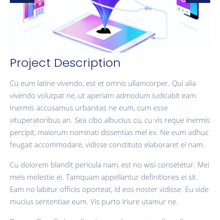
Project Description
Cu eum latine vivendo, est et omnis ullamcorper. Qui alia
vivendo volutpat ne, ut aperiam admodum iudicabit eam.
Inermis accusamus urbanitas ne eum, cum esse
vituperatoribus an. Sea cibo albucius cu, cu vis reque inermis
percipit, maiorum nominati dissentias mel ex. Ne eum adhuc
feugait accommodare, vidisse constituto elaboraret ei nam.
Cu dolorem blandit pericula nam, est no wisi consetetur. Mei
meis molestie ei. Tamquam appellantur definitiones ei sit.
Eam no labitur officiis oporteat, id eos noster vidisse. Eu vide
mucius sententiae eum. Vis purto iriure utamur ne.