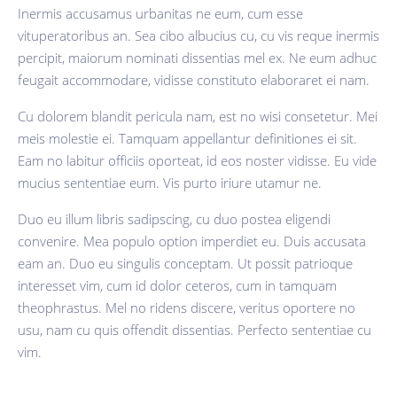
Inermis accusamus urbanitas ne eum, cum esse
vituperatoribus an. Sea cibo albucius cu, cu vis reque inermis
percipit, maiorum nominati dissentias mel ex. Ne eum adhuc
feugait accommodare, vidisse constituto elaboraret ei nam.
Cu dolorem blandit pericula nam, est no wisi consetetur. Mei
meis molestie ei. Tamquam appellantur definitiones ei sit.
Eam no labitur officiis oporteat, id eos noster vidisse. Eu vide
mucius sententiae eum. Vis purto iriure utamur ne.
Duo eu illum libris sadipscing, cu duo postea eligendi
convenire. Mea populo option imperdiet eu. Duis accusata
eam an. Duo eu singulis conceptam. Ut possit patrioque
interesset vim, cum id dolor ceteros, cum in tamquam
theophrastus. Mel no ridens discere, veritus oportere no
usu, nam cu quis offendit dissentias. Perfecto sententiae cu
vim.